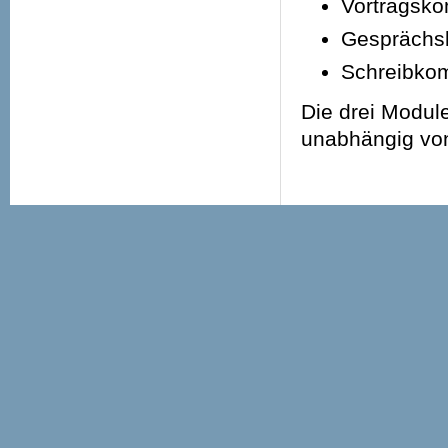
Vortragsk
Gesprächs
Schreibko
Die drei Modul
unabhängig von